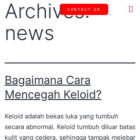
Archives:
CONTACT US
OUR 
SUCCESS
news
Bagaimana Cara
Mencegah Keloid?
Keloid adalah bekas luka yang tumbuh
secara abnormal. Keloid tumbuh diluar batas
kulit yang cedera, sehingga tampak melebar