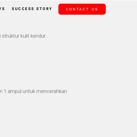
WS
SUCCESS STORY
CONTACT US
truktur kulit kendur.
lam 1 ampul untuk mencerahkan