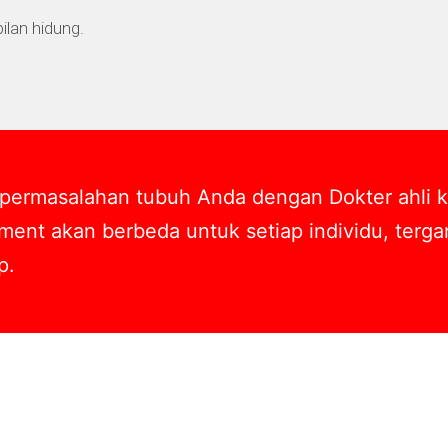
lan hidung.
 permasalahan tubuh Anda dengan Dokter ahli k
eatment akan berbeda untuk setiap individu, ter
p.