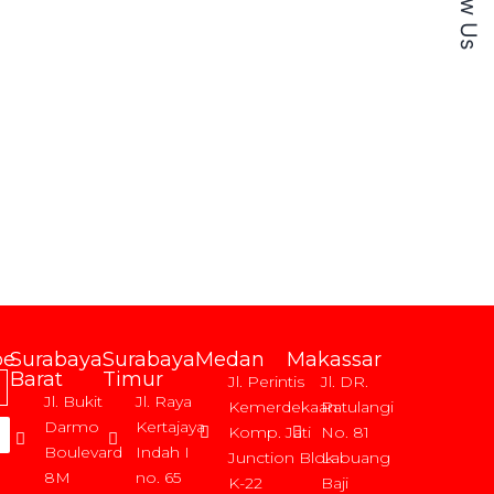
be
Surabaya
Surabaya
Medan
Makassar
Barat
Timur
Jl. Perintis
Jl. DR.
Jl. Bukit
Jl. Raya
Kemerdekaan
Ratulangi
Darmo
Kertajaya
Komp. Jati
No. 81
Boulevard
Indah I
Junction Blok
Labuang
8M
no. 65
K-22
Baji