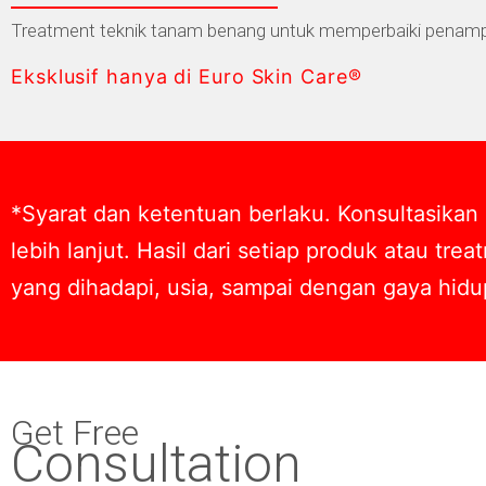
Treatment teknik tanam benang untuk memperbaiki penampi
Eksklusif hanya di Euro Skin Care®
*Syarat dan ketentuan berlaku. Konsultasikan
lebih lanjut. Hasil dari setiap produk atau tr
yang dihadapi, usia, sampai dengan gaya hidu
Get Free
Consultation