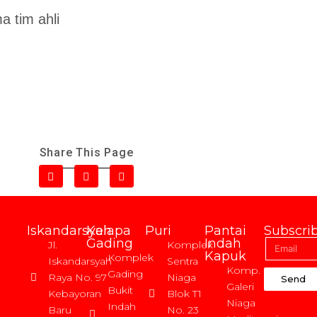
a tim ahli
Share This Page
Iskandarsyah
Kelapa
Puri
Pantai
Subscri
Gading
Indah
Jl.
Komplek
Kapuk
Komplek
Iskandarsyah
Sentra
Komp.
Gading
Raya No. 97
Niaga
Send
Galeri
Bukit
Kebayoran
Blok T1
Niaga
Indah
Baru
No. 23