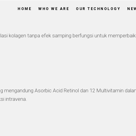
HOME
WHO WE ARE
OUR TECHNOLOGY
NE
si kolagen tanpa efek samping berfungsi untuk memperbaiki s
ang mengandung Asorbic Acid Retinol dan 12 Multivitamin da
si intravena.