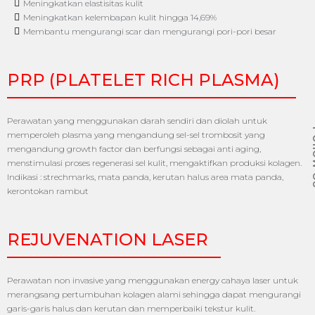
Meningkatkan elastisitas kulit
Meningkatkan kelembapan kulit hingga 14,69%
Membantu mengurangi scar dan mengurangi pori-pori besar
PRP (PLATELET RICH PLASMA)
Perawatan yang menggunakan darah sendiri dan diolah untuk
Fol
memperoleh plasma yang mengandung sel-sel trombosit yang
mengandung growth factor dan berfungsi sebagai anti aging,
menstimulasi proses regenerasi sel kulit, mengaktifkan produksi kolagen.
Indikasi : strechmarks, mata panda, kerutan halus area mata panda,
kerontokan rambut
REJUVENATION LASER
Perawatan non invasive yang menggunakan energy cahaya laser untuk
merangsang pertumbuhan kolagen alami sehingga dapat mengurangi
garis-garis halus dan kerutan dan memperbaiki tekstur kulit.