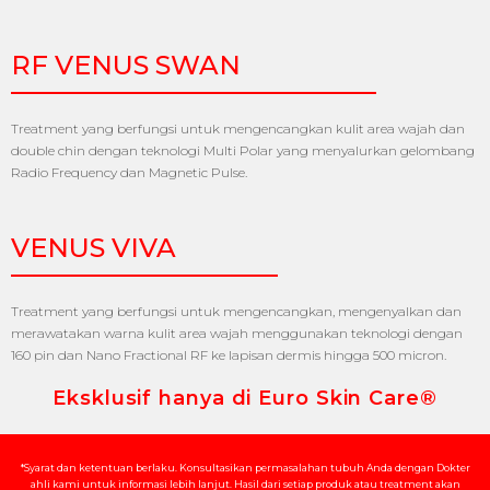
RF VENUS SWAN
Treatment yang berfungsi untuk mengencangkan kulit area wajah dan
double chin dengan teknologi Multi Polar yang menyalurkan gelombang
Radio Frequency dan Magnetic Pulse.
VENUS VIVA
Treatment yang berfungsi untuk mengencangkan, mengenyalkan dan
merawatakan warna kulit area wajah menggunakan teknologi dengan
160 pin dan Nano Fractional RF ke lapisan dermis hingga 500 micron.
Eksklusif hanya di Euro Skin Care®
*Syarat dan ketentuan berlaku. Konsultasikan permasalahan tubuh Anda dengan Dokter
ahli kami untuk informasi lebih lanjut. Hasil dari setiap produk atau treatment akan