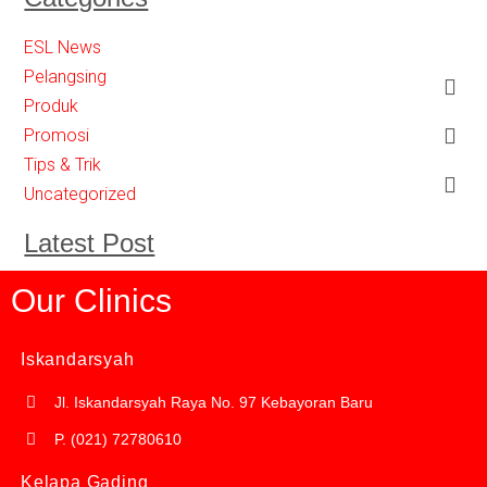
ESL News
Pelangsing
Produk
Promosi
Tips & Trik
Uncategorized
Latest Post
Our Clinics
Iskandarsyah
Jl. Iskandarsyah Raya No. 97 Kebayoran Baru
P. (021) 72780610
Kelapa Gading