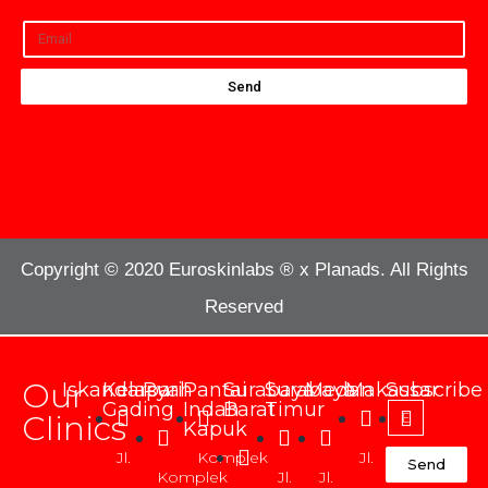
Send
Copyright © 2020 Euroskinlabs ® x Planads. All Rights
Reserved
Our
Iskandarsyah
Kelapa
Puri
Pantai
Surabaya
Surabaya
Medan
Makassar
Subscribe
Gading
Indah
Barat
Timur
Clinics
Kapuk
Jl.
Komplek
Jl.
Jl.
Send
Komplek
Jl.
Jl.