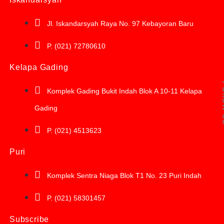
Jl. Iskandarsyah Raya No. 97 Kebayoran Baru
P. (021) 72780610
Kelapa Gading
Fol
Komplek Gading Bukit Indah Blok A 10-11 Kelapa
Gading
P. (021) 4513623
Puri
Komplek Sentra Niaga Blok T1 No. 23 Puri Indah
P. (021) 58301457
Subscribe