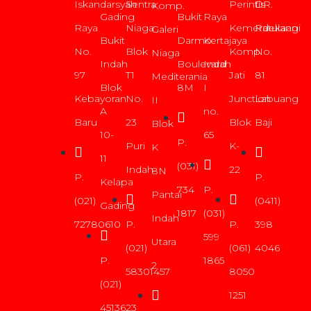
Iskandarsyah
Sentra
Perintis
DR.
Komp.
Gading
Bukit
Raya
Raya
Niaga
Kemerdekaan
Ratulangi
Galeri
Bukit
Darmo
Kertajaya
No.
Blok
Komp.
No.
Niaga
Indah
Boulevard
Indah
97
T1
Jati
81
Mediterania
Blok
8M
I
Kebayoran
No.
Junction
Labuang
II
A
no.
Baru
23
Blok
Baji
Blok
10-
65
P.
Puri
K-
K
11
(031)
Indah
22
8N
P.
P.
Kelapa
734
P.
Pantai
(021)
(0411)
Gading
1817
(031)
Indah
72780610
P.
P.
398
599
Utara
(021)
(061)
4046
P.
1865
2
58301457
8050
(021)
1251
4513623