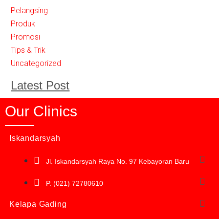
Pelangsing
Produk
Promosi
Tips & Trik
Uncategorized
Latest Post
Our Clinics
Iskandarsyah
Jl. Iskandarsyah Raya No. 97 Kebayoran Baru
P. (021) 72780610
Kelapa Gading