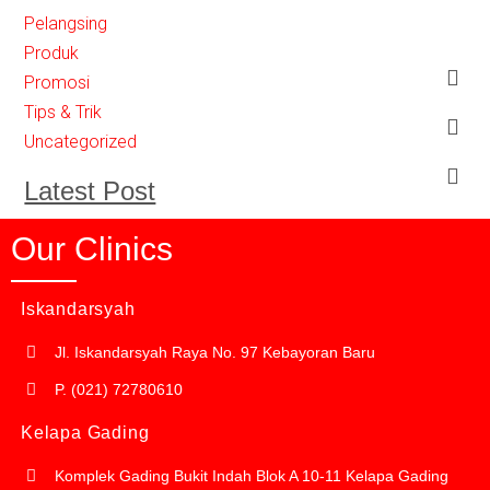
Pelangsing
Produk
Promosi
Tips & Trik
Uncategorized
Latest Post
Our Clinics
Iskandarsyah
Jl. Iskandarsyah Raya No. 97 Kebayoran Baru
P. (021) 72780610
Kelapa Gading
Komplek Gading Bukit Indah Blok A 10-11 Kelapa Gading