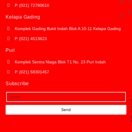
P. (021) 72780610
Kelapa Gading
Komplek Gading Bukit Indah Blok A 10-11 Kelapa Gading
P. (021) 4513623
Puri
Komplek Sentra Niaga Blok T1 No. 23 Puri Indah
P. (021) 58301457
Subscribe
Fol
Fol
Send